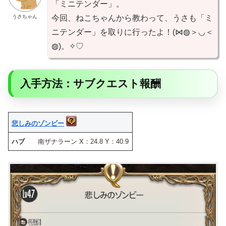
「ミニテンダー」。
うさちゃん
今回、ねこちゃんから教わって、うさも「ミ
ニテンダー」を取りに行ったよ！(⋈◍＞◡＜
◍)。✧♡
入手方法：サブクエスト報酬
悲しみのゾンビー
ハブ
南ザナラーン X：24.8 Y：40.9