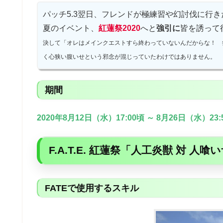
パッチ5.3翌日、フレンドが極練習や幻討伐に行
夏のイベント、
紅蓮祭2020
へと
強引に
皆を誘って
決して「オレはメインクエストすら終わっていないんだからな！ 
く心狭い腹いせという邪念が混じっていたわけではありません。
期間
2020年8月12日（水）17:00頃 ～ 8月26日（水）23:
F.A.T.E. 紅蓮祭「人工炎獣 対 人喰
FATEで使用するスキル