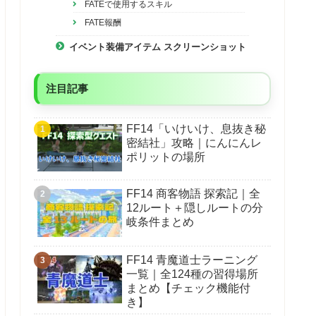
FATEで使用するスキル
FATE報酬
イベント装備アイテム スクリーンショット
注目記事
FF14「いけいけ、息抜き秘
密結社」攻略｜にんにんレ
ポリットの場所
FF14 商客物語 探索記｜全
12ルート＋隠しルートの分
岐条件まとめ
FF14 青魔道士ラーニング
一覧｜全124種の習得場所
まとめ【チェック機能付
き】