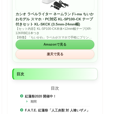
カシオ ラベルライター ネームランドi-ma ちいか
わモデル スマホ・PC対応 KL-SP100-CK テープ
付きセット KL-SKCK (3.5mm-24mm幅)
【セット内容】KL-SP100-CK本体+12mm幅テープ(XR-
12KRBE)1本つき
【特徴】「ちいかわ」ラベルがスマホで手軽にプリント
できる ハーフカット機能付きオートカッター
Amazonで見る
「ちいかわ」のイラスト入りラベルが作れる 最大印字
幅18mmでキャラクターを大きく印刷が可能 絵文字94
楽天で見る
種／フレーム36種／サンプル24種
【対応テープ幅】3.5/6/9/12/18/24mm 【最大印字幅】
18mm ※24mm幅テープ使用時 【最大印字行数】9行
※24mm幅テープ使用時
【付属品】ACアダプター、USBケーブル、18mm幅テー
目次
プ1本
目次
紅蓮祭2020 開催中！
期間
F.A.T.E. 紅蓮祭「人工炎獣 対 人喰いザメ」