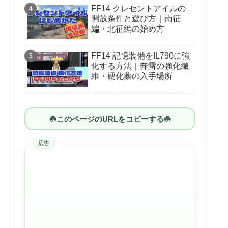
FF14 クレセントアイルの
開放条件と遊び方｜南征
編・北征編の始め方
FF14 記憶装備をIL790に強
化する方法｜奔雷の強化繊
維・硬化薬の入手場所
☘️このページのURLをコピーする☘️
広告