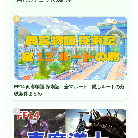
1
FF14 商客物語 探索記｜全12ルート＋隠しルートの分
岐条件まとめ
2