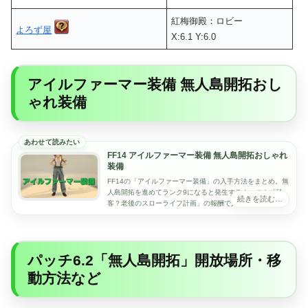
紅梅御殿：ロビー
よろず屋
X:6.1 Y:6.0
アイルファーマー装備 無人島開拓おし
ゃれ装備
FF14 アイルファーマー装備 無人島開拓おしゃれ
装備
FF14の「アイルファーマー装備」の入手方法をまとめ。無
人島開拓を進めてランク9になると発生するクエスト「珍
客？老後のスローライフ計画」の報酬で入手できます。脚
装備は2種類あり、白Tシャツや黄色いスカーフ、チョコボ
刺繍入りの軍手、麦わら帽子までそろった無人島らしい見
た目も印象的です。
パッチ6.2「無人島開拓」開放場所・移
動方法など