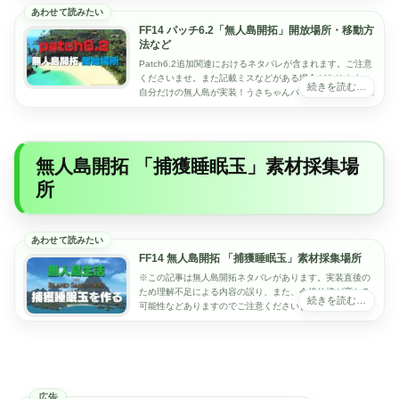
FF14 パッチ6.2「無人島開拓」開放場所・移動方
法など
Patch6.2追加関連におけるネタバレが含まれます。ご注意
くださいませ。また記載ミスなどがある場合があります。
自分だけの無人島が実装！うさちゃんパッチ6.2では新たな
要素「無人島開拓」が実装されます...
無人島開拓 「捕獲睡眠玉」素材採集場
所
FF14 無人島開拓 「捕獲睡眠玉」素材採集場所
※この記事は無人島開拓ネタバレがあります。実装直後の
ため理解不足による内容の誤り、また、今後仕様が変わる
可能性などありますのでご注意くださいませ。動物を捕獲
できる捕獲睡眠玉を作る うさちゃん無人島を開...
広告