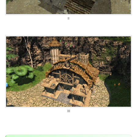
II
III