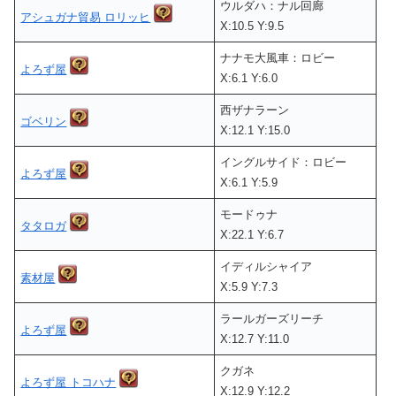
ウルダハ：ナル回廊
アシュガナ貿易 ロリッヒ
X:10.5 Y:9.5
ナナモ大風車：ロビー
よろず屋
X:6.1 Y:6.0
西ザナラーン
ゴベリン
X:12.1 Y:15.0
イングルサイド：ロビー
よろず屋
X:6.1 Y:5.9
モードゥナ
タタロガ
X:22.1 Y:6.7
イディルシャイア
素材屋
X:5.9 Y:7.3
ラールガーズリーチ
よろず屋
X:12.7 Y:11.0
クガネ
よろず屋 トコハナ
X:12.9 Y:12.2