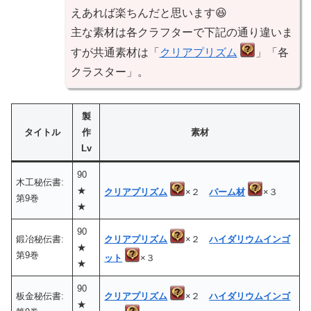
えあれば楽ちんだと思います😆
主な素材は各クラフターで下記の通り違いま
すが共通素材は「
クリアプリズム
」「各
クラスター」。
製
タイトル
作
素材
Lv
90
木工秘伝書:
★
クリアプリズム
×２
パーム材
×３
第9巻
★
90
鍛冶秘伝書:
クリアプリズム
×２
ハイダリウムインゴ
★
第9巻
ット
×３
★
90
板金秘伝書:
クリアプリズム
×２
ハイダリウムインゴ
★