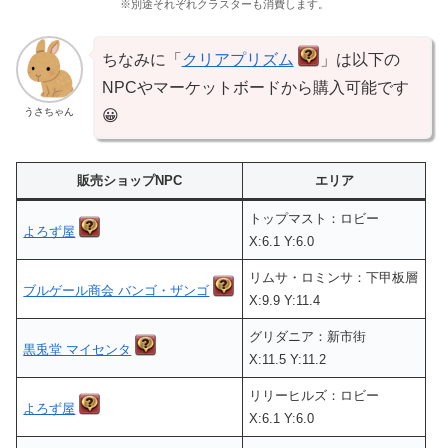
※別途それぞれクラスターも消費します。
ちなみに「
クリアプリズム
」は以下の
NPCやマーケットボードから購入可能です
うさちゃん
😀
販売ショップNPC
エリア
トップマスト：ロビー
よろず屋
X:6.1 Y:6.0
リムサ・ロミンサ：下甲板層
ブルゲール商会 バンゴ・ザンゴ
X:9.9 Y:11.4
グリダニア：新市街
黒兎堂 マイセンタ
X:11.5 Y:11.2
リリーヒルズ：ロビー
よろず屋
X:6.1 Y:6.0