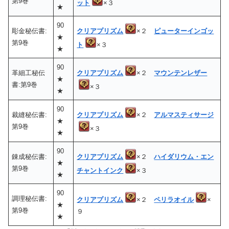
第9巻
ット
×３
★
90
彫金秘伝書:
クリアプリズム
×２
ピューターインゴッ
★
第9巻
ト
×３
★
90
革細工秘伝
クリアプリズム
×２
マウンテンレザー
★
書:第9巻
×３
★
90
裁縫秘伝書:
クリアプリズム
×２
アルマスティサージ
★
第9巻
×３
★
90
錬成秘伝書:
クリアプリズム
×２
ハイダリウム・エン
★
第9巻
チャントインク
×３
★
90
調理秘伝書:
クリアプリズム
×２
ペリラオイル
×
★
第9巻
９
★