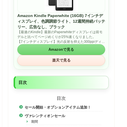
Amazon Kindle Paperwhite (16GB) 7インチデ
ィスプレイ、色調調節ライト、12週間持続バッテ
リー、広告なし、ブラック
【最速のKindle】最新のPaperwhiteディスプレイは前モ
デルと比べてページめくりが25%速くなりました。
【7インチディスプレイ】光の反射を抑えた300ppiディス
プレイで紙のような読み心地を。
Amazonで見る
【読書の時間を贅沢に】Eメールやソーシャルメディアな
どの通知に気を取られることなく、本に集中できる読書
楽天で見る
のための専用端末。
【最大12週間バッテリー】USB-C対応、一度のフル充電
で最大12週間続くバッテリー。
【色調調節ライト】ホワイトからアンバーに色の暖かさ
を調節して、自分にとって読みやすい色合いを。
目次
【防水機能】IPX8等級の防水機能搭載。うっかり水がか
かってしまっても、バスタブに落としてしまっても安
心。
目次
【本棚をまるごと手の中に】16GBのストレージで、数千
冊のコンテンツをこの1台に保存し、持ち歩けます。
セール開始・オプションアイテム追加！
【Kindle Unlimited】会員登録(有料)すれば、500万冊以
上の本・マンガ・雑誌・洋書が読み放題。新しいお気に
ヴァレンティオンセール
入りがきっと見つかります。
期間