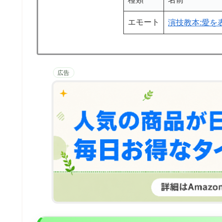
エモート
演技教本:愛を
広告