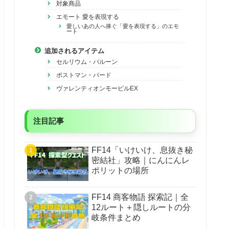
対象商品
エモート 愛を表現する
愛しいあの人へ捧ぐ「愛を表現する」のエモ
ート
追加されるアイテム
セルリウム・バルーン
ポストマン・バード
ヴァレンティオンモービルEX
注目記事
FF14「いけいけ、息抜き秘
密結社」攻略｜にんにんレ
ポリットの場所
FF14 商客物語 探索記｜全
12ルート＋隠しルートの分
岐条件まとめ