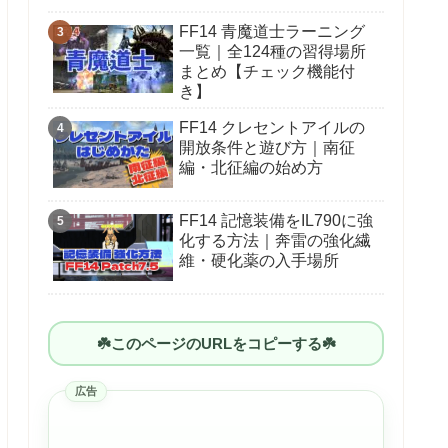
FF14 青魔道士ラーニング
一覧｜全124種の習得場所
まとめ【チェック機能付
き】
FF14 クレセントアイルの
開放条件と遊び方｜南征
編・北征編の始め方
FF14 記憶装備をIL790に強
化する方法｜奔雷の強化繊
維・硬化薬の入手場所
☘️このページのURLをコピーする☘️
広告