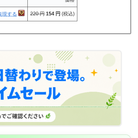
220 円
154 円
(税込)
表現する