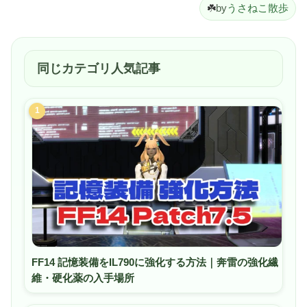
☘️
by
うさねこ散歩
同じカテゴリ人気記事
1
FF14 記憶装備をIL790に強化する方法｜奔雷の強化繊
維・硬化薬の入手場所