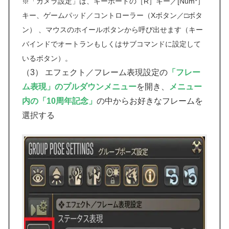
※「カメラ設定」は、キーボードの［R］キー／[Num*］
キー、ゲームパッド／コントローラー（Xボタン／□ボタ
ン） 、マウスのホイールボタンから呼び出せます（キー
バインドでオートランもしくはサブコマンドに設定して
いるボタン）。
（3） エフェクト／フレーム表現設定の
「フレー
ム表現」のプルダウンメニュー
を開き、
メニュー
内の「10周年記念」
の中からお好きなフレームを
選択する