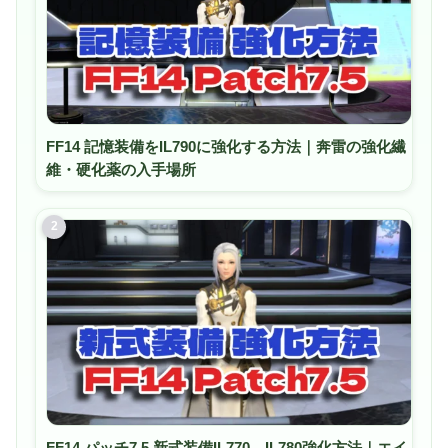
FF14 記憶装備をIL790に強化する方法｜奔雷の強化繊
維・硬化薬の入手場所
2
FF14 パッチ7.5 新式装備IL770→IL780強化方法｜エイ