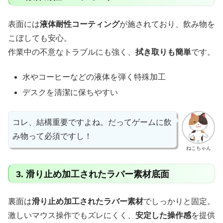
表面には
液体耐性コーティング
が施されており、飲み物を
こぼしても安心。
作業中の不意なトラブルにも強く、
拭き取りも簡単
です。
水やコーヒーなどの液体を弾く特殊加工
デスクを清潔に保ちやすい
コレ、結構重要ですよね。だってゲームに飲
み物って必須ですし！
ねこちゃん
3. 滑り止め加工されたラバー素材底面
裏面は
滑り止め加工されたラバー素材
でしっかりと固定。
激しいマウス操作でもズレにくく、
安定した操作感
を提供