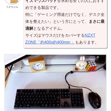
イズマウスパッド
を求める全ての人におすす
うさちゃん
めできる製品です。
特に「ゲーミング用途だけでなく、デスク全
体を整えたい」という方にとって、
まさに最
適解
となるアイテム。
サイズはマウスだけをカバーする
NZXT
ZONE「約400x約400mm 」
もあります。