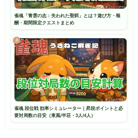
雀魂「青雲の志：失われた聖餌」とは？遊び方・報
酬・期間限定クエストまとめ
3
雀魂 段位戦 効率シミュレーター｜昇段ポイントと必
要対局数の目安（東風/半荘・3人/4人）