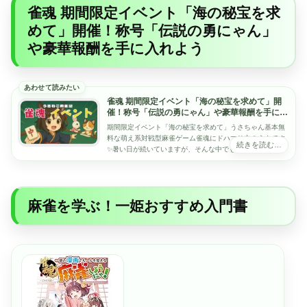
雀魂 期間限定イベント「海の秘宝を求
めて」開催！称号「伝説の勇にゃん」
や豪華報酬を手に入れよう
雀魂 期間限定イベント「海の秘宝を求めて」開
催！称号「伝説の勇にゃん」や豪華報酬を手に入
れよう 2025年8月20日(水) ～ 9月10日(水)
期間限定イベント「海の秘宝を求めて」うさちゃん基本無
5:59
料な萌え系対戦型麻雀ゲーム雀魂にドハマり中のうさです
✨暑い日が続いていますが、そんな中でもアツいのが……
そう、じゃんたまの夏イベント！うさは、課金称...
麻雀を学ぶ！一姫おすすめ入門書