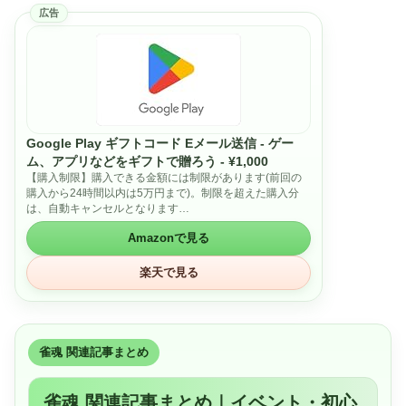
広告
Google Play ギフトコード Eメール送信 - ゲー
ム、アプリなどをギフトで贈ろう - ¥1,000
【購入制限】購入できる金額には制限があります(前回の
購入から24時間以内は5万円まで)。制限を超えた購入分
は、自動キャンセルとなります
【有効期限】有効期限や手数料はありません。
Amazonで見る
日本の Google Play ストアでのみ使用できます。利用規約
が適用されます(下記参照)。
Google Play ギフトコードは、Android の公式アプリスト
楽天で見る
アである Google Play ストアで、アプリやゲームなどの購
入に使用できます。
利用するには、Play ストア アプリまたは play.google.com
でコードを入力してください。
ゲームが無限に見つかる: 難解なパズルから壮大な冒険ま
雀魂 関連記事まとめ
で、最新ゲームや懐かしのゲームを見つけて楽しもう。
探していたアプリが見つかる: 数百万のアプリがあるとい
うことは、数百万のやり方があるということです。新しい
雀魂 関連記事まとめ｜イベント・初心