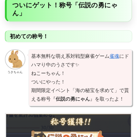
ついにゲット！称号「伝説の勇にゃ
ん」
初めての称号！
基本無料な萌え系対戦型麻雀ゲーム
雀魂
にド
ハマり中のうさです✨
うさちゃん
ねこーちゃん！
ついにやった！
期間限定イベント「海の秘宝を求めて」で貰
える称号『
伝説の勇にゃん
』を取ったよ！