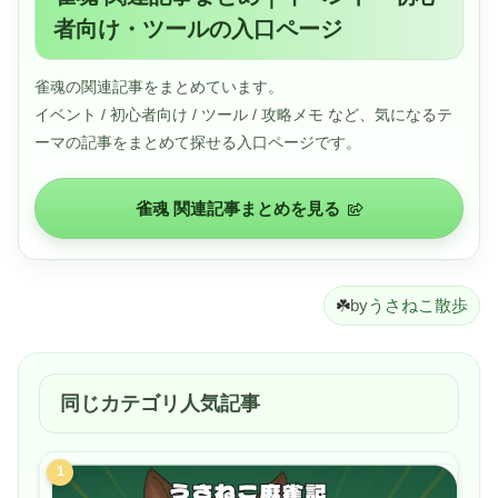
ことを学ぶだけでなく、新しい人に出会えるかもしれませ
ん。
者向け・ツールの入口ページ
このギフトカードのコードは Google Play およびYouTube
でのみご利用いただけます。コードに関するその他の要求
はすべて詐欺の可能性があります。詳しくは、
雀魂の関連記事をまとめています。
play.google.com/giftcardscam をご覧ください。
イベント / 初心者向け / ツール / 攻略メモ など、気になるテ
ーマの記事をまとめて探せる入口ページです。
雀魂 関連記事まとめを見る
☘️
by
うさねこ散歩
同じカテゴリ人気記事
1