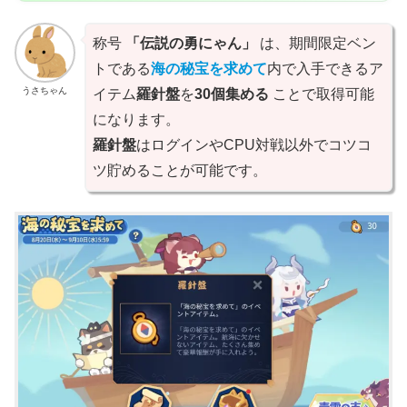
称号
「伝説の勇にゃん」
は、期間限定ベン
トである
海の秘宝を求めて
内で入手できるア
うさちゃん
イテム
羅針盤
を
30個集める
ことで取得可能
になります。
羅針盤
はログインやCPU対戦以外でコツコ
ツ貯めることが可能です。