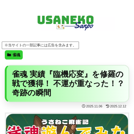
FF14・ゲーム・ガジェット・暮らしの気になることを、うさねこと一緒に
※当サイトの一部記事には広告を含みます。
雀魂
雀魂 実績『臨機応変』を修羅の
戦で獲得！ 不運が重なった！？
奇跡の瞬間
2025.11.06
2025.12.12