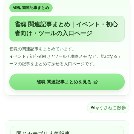
■OS：Windows 11 Home 64ビット■オフィスソフト：
Office なし■Minecraftライセンス：Minecraft: Java ＆
雀魂 関連記事まとめ
Bedrock Edition for PC■PC Game Pass：PC Game Pass
同梱版
■LAN：2.5Gb 対応LANポート x1（オンボード）■無線
雀魂 関連記事まとめ｜イベント・初心
LAN：無線LAN子機 無し■サウンド：マザーボード 標準
者向け・ツールの入口ページ
オンボードHDサウンド
■電源：750W 電源 (80PLUS GOLD)■入出力ポート：前
面:USB 2.0 ×2 、USB 3.2 Gen1 Type-A ×2 、USB 3.2
Gen1 Type-C ×1<br>背面:USB 2.0 ×4 、USB 3.2 Gen1
雀魂の関連記事をまとめています。
Type-A ×5、USB 3.2 Gen2 Type-C ×1<br>映像出力:HDMI
イベント / 初心者向け / ツール / 攻略メモ など、気になるテ
×1 ※グラフィックボードを搭載しているモデルは、こち
らの端子は使用しません。■サイズ：220(幅)×488(奥
ーマの記事をまとめて探せる入口ページです。
行)×498(高さ)mm■重量：約16kg
雀魂 関連記事まとめを見る
☘️
by
うさねこ散歩