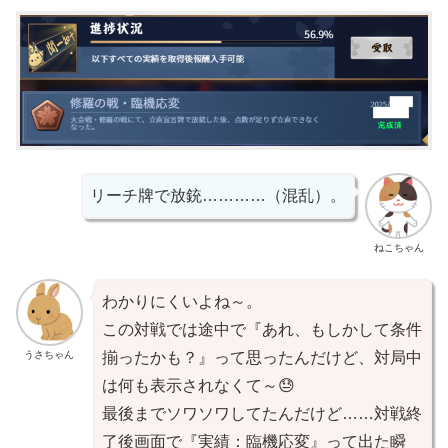
リーチ牌で放銃…………（混乱）。
ねこちゃん
わかりにくいよね～。
この対戦では途中で『あれ、もしかして条件
うさちゃん
揃ったかも？』って思ったんだけど、対局中
は何も表示されなくて～😓
最後までソワソワしてたんだけど……対戦終
了後画面で『実績：臨機応変』って出た瞬