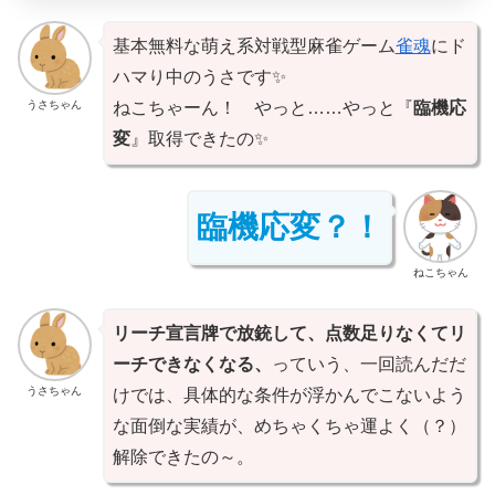
基本無料な萌え系対戦型麻雀ゲーム
雀魂
にド
ハマり中のうさです✨
うさちゃん
ねこちゃーん！ やっと……やっと『
臨機応
変
』取得できたの✨️
臨機応変？！
ねこちゃん
リーチ宣言牌で放銃して、点数足りなくてリ
ーチできなくなる、
っていう、一回読んだだ
うさちゃん
けでは、具体的な条件が浮かんでこないよう
な面倒な実績が、めちゃくちゃ運よく（？）
解除できたの～。