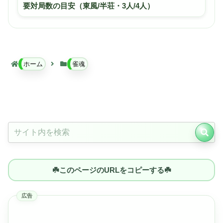
要対局数の目安（東風/半荘・3人/4人）
ホーム
雀魂
☘️このページのURLをコピーする☘️
広告