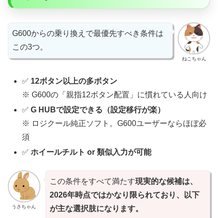
G600からの乗り換えで最優先すべき条件は
この3つ。
ねこちゃん
✅
12ボタン以上の多ボタン
※ G600の「親指12ボタン配置」に慣れている人向け
✅
G HUBで設定できる（設定移行が楽）
※ ロジクール純正ソフト。G600ユーザーならほぼ必
須
✅
ホイールチルト or 類似入力が可能
この条件をすべて満たす
現実的な候補は、
2026年時点ではかなり限られており、以下
うさちゃん
が主な選択肢になります。