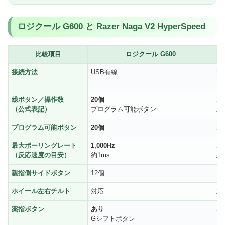
ロジクール G600 と Razer Naga V2 HyperSpeed
比較項目
ロジクール G600
接続方法
USB有線
2
Bl
総ボタン／操作数
20個
1
（公式表記）
プログラム可能ボタン
上
プログラム可能ボタン
20個
1
最大ポーリングレート
1,000Hz
1,
（反応速度の目安）
約1ms
約1
親指側サイドボタン
12個
1
ホイール左右チルト
対応
対
薬指ボタン
あり
な
Gシフトボタン