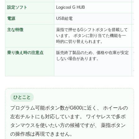
設定ソフト
Logicool G HUB
Ra
電源
USB給電
単
主な特徴
薬指で押せるGシフトボタンを搭載して
2
います。 ボタンに割り当てた機能を一
ス
時的に切り替えられます。
ボ
乗り換え時の注意点
販売終了製品のため、価格や在庫が安定
G
しない場合があります。
あ
な
要
ひとこと
プログラム可能ボタン数がG600に近く、 ホイールの
左右チルトにも対応しています。 ワイヤレスで多ボ
タンマウスを使いたい方の候補ですが、 薬指ボタン
の操作感は再現できません。