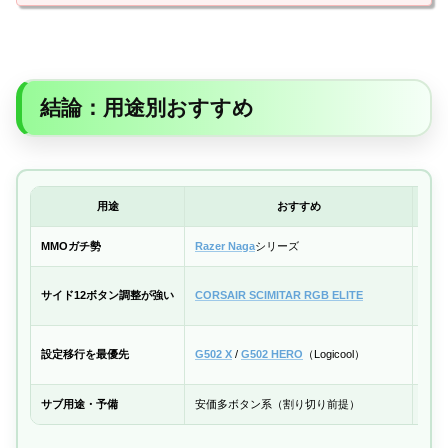
結論：用途別おすすめ
用途
おすすめ
MMOガチ勢
Razer Naga
シリーズ
親指
物理
サイド12ボタン調整が強い
CORSAIR SCIMITAR RGB ELITE
12
G 
設定移行を最優先
G502 X
/
G502 HERO
（Logicool）
再設
サブ用途・予備
安価多ボタン系（割り切り前提）
サブ