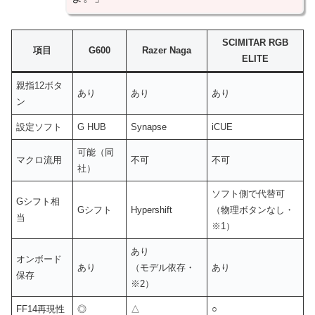
SCIMITAR RGB
項目
G600
Razer Naga
ELITE
親指12ボタ
あり
あり
あり
ン
設定ソフト
G HUB
Synapse
iCUE
可能（同
マクロ流用
不可
不可
社）
ソフト側で代替可
Gシフト相
Gシフト
Hypershift
（物理ボタンなし・
当
※1）
あり
オンボード
あり
（モデル依存・
あり
保存
※2）
FF14再現性
◎
△
○