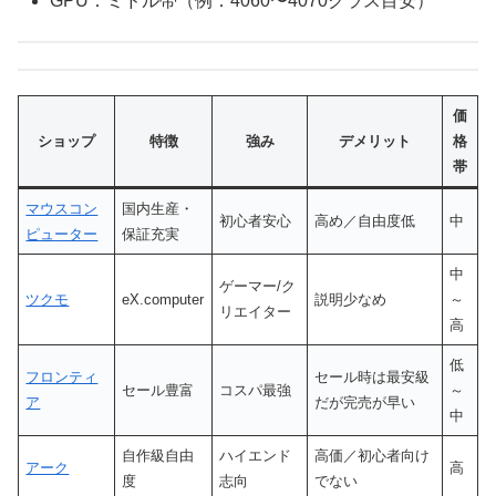
GPU：ミドル帯（例：4060〜4070クラス目安）
価
ショップ
特徴
強み
デメリット
格
帯
マウスコン
国内生産・
初心者安心
高め／自由度低
中
ピューター
保証充実
中
ゲーマー/ク
ツクモ
eX.computer
説明少なめ
～
リエイター
高
低
フロンティ
セール時は最安級
セール豊富
コスパ最強
～
ア
だが完売が早い
中
自作級自由
ハイエンド
高価／初心者向け
アーク
高
度
志向
でない