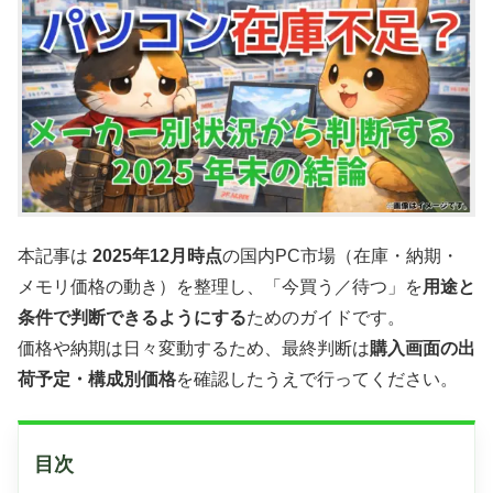
本記事は
2025年12月時点
の国内PC市場（在庫・納期・
メモリ価格の動き）を整理し、「今買う／待つ」を
用途と
条件で判断できるようにする
ためのガイドです。
価格や納期は日々変動するため、最終判断は
購入画面の出
荷予定・構成別価格
を確認したうえで行ってください。
目次