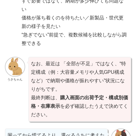
すぐ必要ではなく、納期が多少伸びても問題な
い
価格が落ち着くのを待ちたい／新製品・世代更
新の様子を見たい
“急ぎでない”前提で、複数候補を比較しながら調
整できる
なお、最近は 「全部が不足」ではなく、“特
定構成（例：大容量メモリや人気GPU構成
うさちゃん
など）で納期や価格が振れやすい”状況にな
りがちです。
最終判断は、
購入画面の出荷予定・構成別価
格・在庫表示
を必ず確認したうえで決めてく
ださい。
困ってから慌てるより、選べるうちに考えた