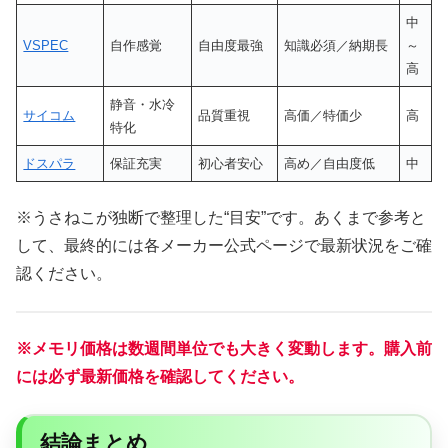
中
VSPEC
自作感覚
自由度最強
知識必須／納期長
～
高
静音・水冷
サイコム
品質重視
高価／特価少
高
特化
ドスパラ
保証充実
初心者安心
高め／自由度低
中
※うさねこが独断で整理した“目安”です。あくまで参考と
して、最終的には各メーカー公式ページで最新状況をご確
認ください。
※メモリ価格は数週間単位でも大きく変動します。購入前
には必ず最新価格を確認してください。
結論まとめ