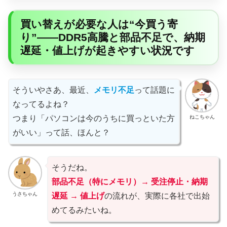
買い替えが必要な人は“今買う寄
り”——DDR5高騰と部品不足で、納期
遅延・値上げが起きやすい状況です
そういやさあ、最近、
メモリ不足
って話題に
なってるよね？
ねこちゃん
つまり「パソコンは今のうちに買っといた方
がいい」って話、ほんと？
そうだね。
部品不足（特にメモリ）→ 受注停止・納期
うさちゃん
遅延 → 値上げ
の流れが、実際に各社で出始
めてるみたいね。