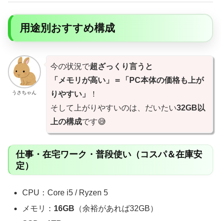
用途別おすすめ構成
今の状況で
超ざっくり言うと
「メモリが高い」＝「PC本体の価格も上が
うさちゃん
りやすい」
！
そして上がりやすいのは、だいたい
32GB以
上の構成
です😅
仕事・在宅ワーク・普段使い（コスパ＆在庫安
定）
CPU：Core i5 / Ryzen 5
メモリ：
16GB
（余裕があれば32GB）