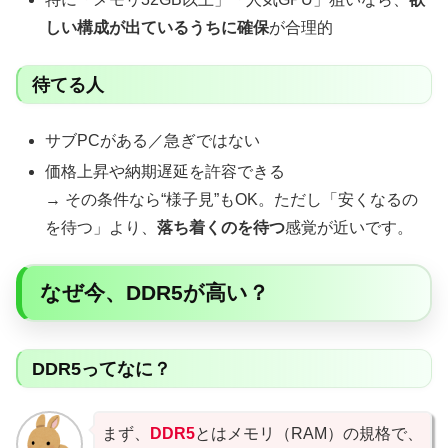
しい構成が出ているうちに確保
が合理的
待てる人
サブPCがある／急ぎではない
価格上昇や納期遅延を許容できる
→ その条件なら“様子見”もOK。ただし「安くなるの
を待つ」より、
落ち着くのを待つ
感覚が近いです。
なぜ今、DDR5が高い？
DDR5ってなに？
まず、
DDR5
とはメモリ（RAM）の規格で、