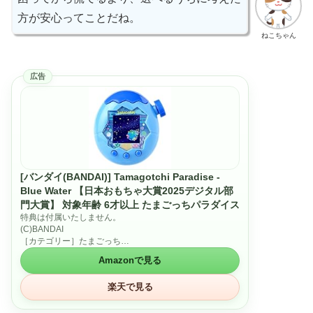
方が安心ってことだね。
ねこちゃん
広告
[バンダイ(BANDAI)] Tamagotchi Paradise -
Blue Water 【日本おもちゃ大賞2025デジタル部
門大賞】 対象年齢 6才以上 たまごっちパラダイス
特典は付属いたしません。
(C)BANDAI
［カテゴリー］たまごっち
［使用電池］単4 × 2（別売）
Amazonで見る
［対象年齢］6才～
楽天で見る