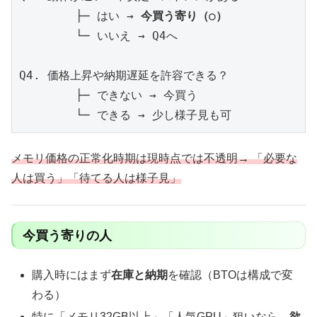
        ├─ はい → 
今買う寄り（○）
        └─ いいえ → Q4へ

Q4. 価格上昇や納期遅延を許容できる？

        ├─ できない → 今買う

メモリ価格の正常化時期は現時点では不透明→ 「必要な
人は買う」「待てる人は様子見」
今買う寄りの人
購入時にはまず
在庫と納期
を確認（BTOは構成で変
わる）
特に「メモリ32GB以上」「人気GPU」狙いなら、
欲