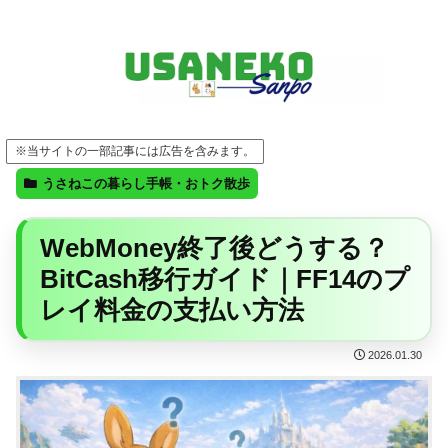
FF14・ゲーム・ガジェット・暮らしの気になることを、うさねこと一緒に
※当サイトの一部記事には広告を含みます。
うさねこの暮らし手帳・おトク散歩
WebMoney終了後どうする？
BitCash移行ガイド｜FF14のプ
レイ料金の支払い方法
2026.01.30