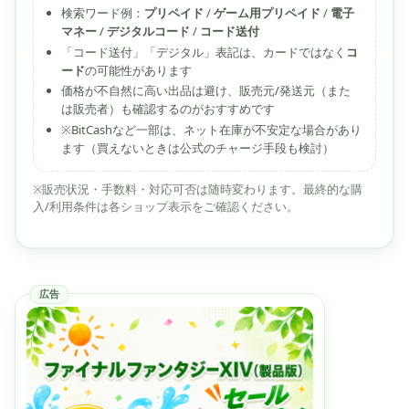
検索ワード例：
プリペイド
/
ゲーム用プリペイド
/
電子
マネー
/
デジタルコード
/
コード送付
「コード送付」「デジタル」表記は、カードではなく
コ
ード
の可能性があります
価格が不自然に高い出品は避け、販売元/発送元（また
は販売者）も確認するのがおすすめです
※BitCashなど一部は、ネット在庫が不安定な場合があり
ます（買えないときは公式のチャージ手段も検討）
※販売状況・手数料・対応可否は随時変わります。最終的な購
入/利用条件は各ショップ表示をご確認ください。
広告