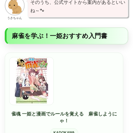
そのうち、公式サイトから案内があるといい
ね～🐾
うさちゃん
麻雀を学ぶ！一姫おすすめ入門書
雀魂 一姫と漫画でルールを覚える 麻雀しように
ゃ！
KADOKAWA