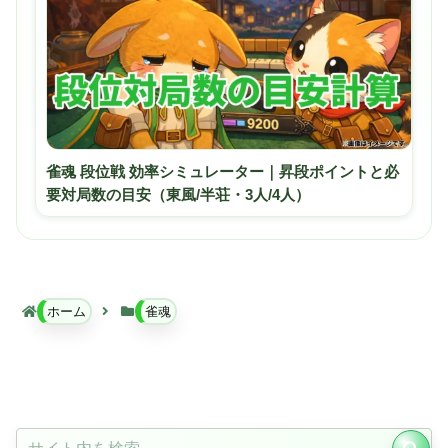
雀魂 段位戦 効率シミュレーター｜昇段ポイントと必
要対局数の目安（東風/半荘・3人/4人）
ホーム
雀魂