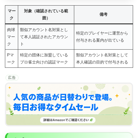
マー
対象（確認されている範
備考
ク
囲）
肉球
類似アカウント名対策とし
特定のプレイヤーに運営から
マー
て本人認証されたアカウン
付与される案内が出ている
ク
ト
Pマ
特定の団体に加盟している
類似アカウント名対策として
ーク
プロ雀士向けの認証マーク
本人確認の目的で付与される
広告