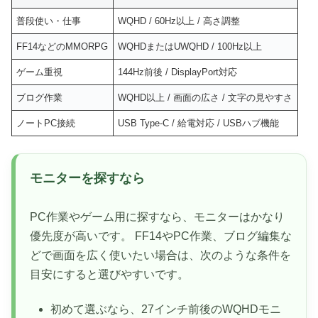
普段使い・仕事
WQHD / 60Hz以上 / 高さ調整
FF14などのMMORPG
WQHDまたはUWQHD / 100Hz以上
ゲーム重視
144Hz前後 / DisplayPort対応
ブログ作業
WQHD以上 / 画面の広さ / 文字の見やすさ
ノートPC接続
USB Type-C / 給電対応 / USBハブ機能
モニターを探すなら
PC作業やゲーム用に探すなら、モニターはかなり
優先度が高いです。 FF14やPC作業、ブログ編集な
どで画面を広く使いたい場合は、次のような条件を
目安にすると選びやすいです。
初めて選ぶなら、27インチ前後のWQHDモニ