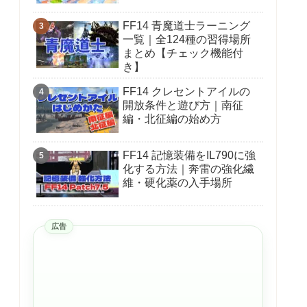
FF14 青魔道士ラーニング
一覧｜全124種の習得場所
まとめ【チェック機能付
き】
FF14 クレセントアイルの
開放条件と遊び方｜南征
編・北征編の始め方
FF14 記憶装備をIL790に強
化する方法｜奔雷の強化繊
維・硬化薬の入手場所
広告