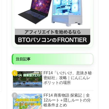
注目記事
FF14「いけいけ、息抜き秘
密結社」攻略｜にんにんレ
ポリットの場所
FF14 商客物語 探索記｜全
12ルート＋隠しルートの分
岐条件まとめ