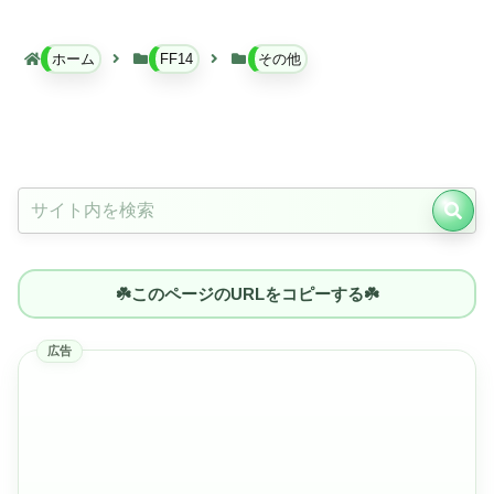
ホーム
FF14
その他
☘️このページのURLをコピーする☘️
広告