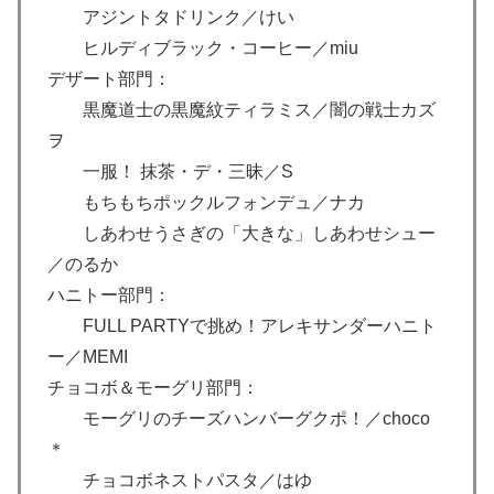
アジントタドリンク／けい
ヒルディブラック・コーヒー／miu
デザート部門：
黒魔道士の黒魔紋ティラミス／闇の戦士カズ
ヲ
一服！ 抹茶・デ・三昧／S
もちもちポックルフォンデュ／ナカ
しあわせうさぎの「大きな」しあわせシュー
／のるか
ハニトー部門：
FULL PARTYで挑め！アレキサンダーハニト
ー／MEMI
チョコボ＆モーグリ部門：
モーグリのチーズハンバーグクポ！／choco
＊
チョコボネストパスタ／はゆ