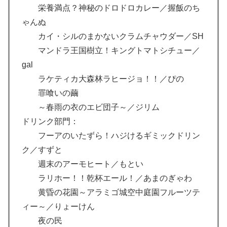
栄養満点？神秘のドロドロカレー／握飯のち
ゃんぬ
カイ・シルのまかないクラムチャウダー／SH
マンドラ王国樹立！キングトマトシチュー／
gal
ラケティカ大森林ラヒージョ！！／ぴの
罪喰いの繭
～春雨の衣のエビ団子～／ジリム
ドリンク部門：
フーアのいたずら！ハジけるギミックドリン
ク／すずと
週末のアーモヒート／もとい
ラリホー！！乾杯エール！／あまのぎゃわ
黄昏の花園～アラミゴ城空中庭園フルーツテ
ィー～／りょーけん
夜の民