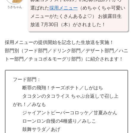
うさちゃん
選ばれた
採用メニュー
（めちゃくちゃ可愛い
メニューがたくさんあるよ♡） お披露目生
放送 7月30日（木）がされました！
採用メニューの提供開始を記念した生放送を実施！
部門別（フード部門／ドリンク部門／デザート部門／ハニ
トー部門／チョコボ＆モーグリ部門）に紹介されます！
フード部門：
断罪の飛翔！チーズポテト／しがはち
タコタンのタコライス ちゃぶ台返しで召し上
がれ！／みなも
ジャイアントビーバーコロッケ／甘夏みかん
ローンロン自慢の4種盛り／みしこ
鼓舞サラダ／あげ