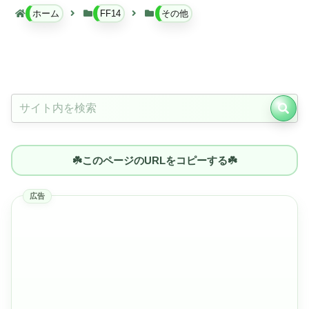
ホーム
FF14
その他
☘️このページのURLをコピーする☘️
広告