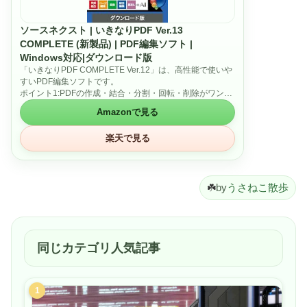
ソースネクスト | いきなりPDF Ver.13
COMPLETE (新製品) | PDF編集ソフト |
Windows対応|ダウンロード版
「いきなりPDF COMPLETE Ver.12」は、高性能で使いや
すいPDF編集ソフトです。
ポイント1:PDFの作成・結合・分割・回転・削除がワンク
リックで簡単に行えます。
Amazonで見る
ポイント2:Officeファイルとの互換性が高く、Wordや
Excelから直接PDFを生成可能です。
楽天で見る
ポイント3:電子署名やパスワード保護でセキュリティ面も
安心。
ポイント4:軽快な動作と高いコストパフォーマンスで業務
効率を向上。
☘️
by
うさねこ散歩
同じカテゴリ人気記事
1