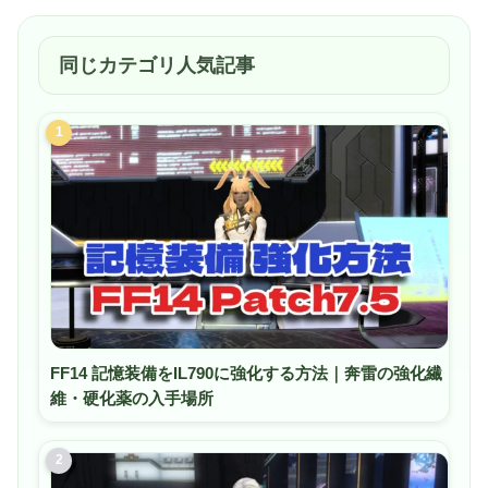
コンタクトレンズの乾きから自由になることを目指したア
キュビュー オアシス。それを可能にしたのは、次世代素
材「シリコーンハイドロゲル」*と、独自の技術「ハイド
同じカテゴリ人気記事
ラクリアプラス・テクノロジー」*の融合。変わらないみ
ずみずしさと目の健康への思いが実を結んだ、コンタクト
レンズの新しいカタチ。 ※ レンズ素材名：セノフィルコ
ンA ※ Johnson&Johnson社独自のテクノロジー名。
1
FF14 記憶装備をIL790に強化する方法｜奔雷の強化繊
維・硬化薬の入手場所
2