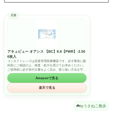
広告
アキュビュー オアシス 【BC】8.8【PWR】-3.50
6枚入
コンタクトレンズは高度管理医療機器です。必ず事前に眼
科医にご相談の上、検査・処方を受けてお求めください。
ご使用前に必ず添付文書をよく読み、取り扱い方法を守
り、正しく使用してください。
Amazonで見る
販売名：アキュビュー オアシス / 承認番号：
21800BZY10252000 / 登録商標 原産国：アイルランド共
和国 / アメリカ合衆国
楽天で見る
DIA（直径）:14.0mm 、BC（ベースカーブ）:8.8 /
8.4mm、PWR:-0.50 ～ -6.00（0.25ステップ）、-6.50 ～
-12.00（0.50ステップ）、+0.50 ～ +5.00（0.25ステッ
プ）
☘️
by
うさねこ散歩
2週間頻回交換コンタクトレンズ / 1箱6枚入り / 両目6週間
分/酸素透過率147DK/L / 含水率38％