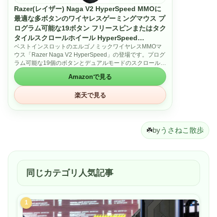
Razer(レイザー) Naga V2 HyperSpeed MMOに
最適な多ボタンのワイヤレスゲーミングマウス プ
ログラム可能な19ボタン フリースピンまたはタク
タイルスクロールホイール HyperSpeed
ベストインスロットのエルゴノミックワイヤレスMMOマ
Wireless Bluetooth Focus Pro 30K オプティカ
ウス「Razer Naga V2 HyperSpeed」の登場です。プログ
ルセンサー ナーガ ブイツー ハイパースピード
ラム可能な19個のボタンとデュアルモードのスクロールホ
【日本正規代理店保証品】
イールでスキルローテーションを最適化できます。最大
Amazonで見る
400時間のバッテリー持続時間を誇り、優れたワイヤレス
パフォーマンスによりレイドを進めることができます。
楽天で見る
【プログラム可能な19個のボタン】ソフトウェア(Razer
Synapse 3)で重要なホットキーやマクロを割り当てて豊富
なコマンドを実装出来ます。あらゆる状況に合わせてカス
タマイズ可能な操作性が得られます。
【Razer HyperSpeed Wireless (2.4 GHz) と Bluetooth】
☘️
by
うさねこ散歩
接続方法は2種類あり、Razer HyperSpeed Wireless
(2.4GHZ)接続は他のワイヤレス技術よりも高速でシームレ
スかつ低レイテンシーのパフォーマンスを確保できます。
またBluetooth接続は最大400時間のバッテリー持続時間で
長時間のゲームプレイを楽しめます。
同じカテゴリ人気記事
【Razer HyperScroll 技術対応】スクロールホイールはフ
リースピンまたはタクタイルの2種類のモードがありま
す。フリースピンモードでは短時間でコンテンツをスクロ
1
ールしたり、ゲームのコマンドを繰り返し実行したりする
のに適しています。タクタイルモードに切り替えると、武