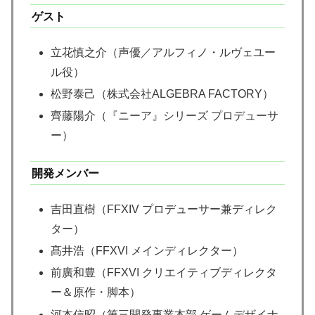
ゲスト
立花慎之介（声優／アルフィノ・ルヴェユー
ル役）
松野泰己（株式会社ALGEBRA FACTORY）
齊藤陽介（『ニーア』シリーズ プロデューサ
ー）
開発メンバー
吉田直樹（FFXIV プロデューサー兼ディレク
ター）
髙井浩（FFXVI メインディレクター）
前廣和豊（FFXVI クリエイティブディレクタ
ー＆原作・脚本）
河本信昭（第三開発事業本部 ゲームデザイナ