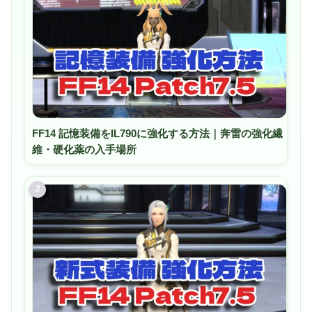
器またはスキルを選択するのに最適な、高精度で満足感の
あるフィードバックが得られます。
【Razer Focus Pro 30K オプティカルセンサー】Razerの
業界をリードするセンサーは、正確なトラッキング/進化
したAI機能/ガラス表面にも対応と、究極までに洗礼された
センサーとなっており、より高い精度でのマウス操作が可
能になっています。
FF14 記憶装備をIL790に強化する方法｜奔雷の強化繊
維・硬化薬の入手場所
2