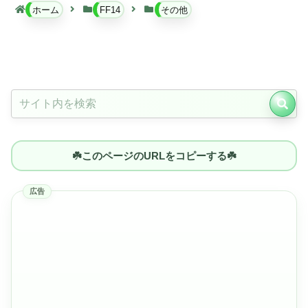
ホーム
FF14
その他
☘️このページのURLをコピーする☘️
広告