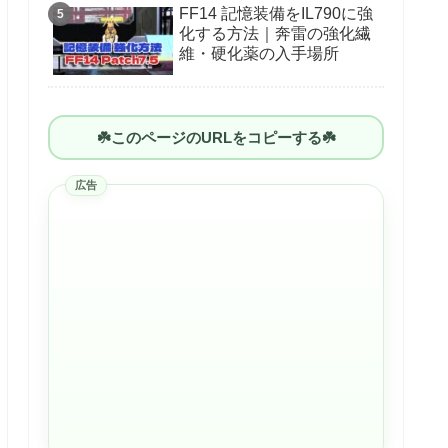
FF14 記憶装備をIL790に強
化する方法｜奔雷の強化繊
維・硬化薬の入手場所
☘️このページのURLをコピーする☘️
広告