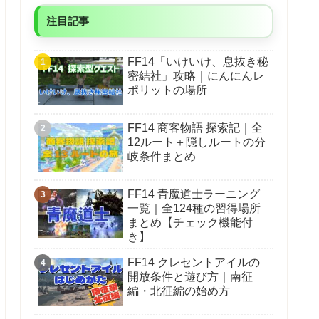
注目記事
FF14「いけいけ、息抜き秘
密結社」攻略｜にんにんレ
ポリットの場所
FF14 商客物語 探索記｜全
12ルート＋隠しルートの分
岐条件まとめ
FF14 青魔道士ラーニング
一覧｜全124種の習得場所
まとめ【チェック機能付
き】
FF14 クレセントアイルの
開放条件と遊び方｜南征
編・北征編の始め方