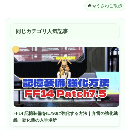
☘️
by
うさねこ散歩
同じカテゴリ人気記事
1
FF14 記憶装備をIL790に強化する方法｜奔雷の強化繊
維・硬化薬の入手場所