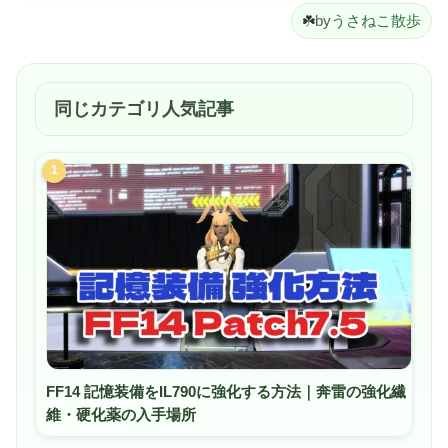
☘️
by
うさねこ散歩
同じカテゴリ人気記事
1
FF14 記憶装備をIL790に強化する方法｜奔雷の強化繊
維・硬化薬の入手場所