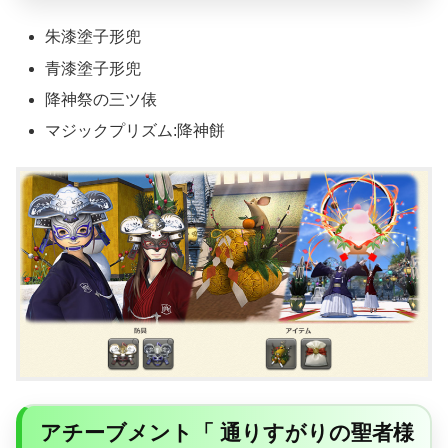
朱漆塗子形兜
青漆塗子形兜
降神祭の三ツ俵
マジックプリズム:降神餅
アチーブメント「 通りすがりの聖者様