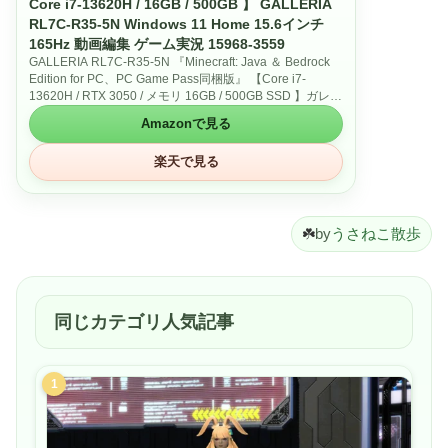
Core i7-13620H / 16GB / 500GB 】 GALLERIA
RL7C-R35-5N Windows 11 Home 15.6インチ
165Hz 動画編集 ゲーム実況 15968-3559
GALLERIA RL7C-R35-5N 『Minecraft: Java ＆ Bedrock
Edition for PC、PC Game Pass同梱版』 【Core i7-
13620H / RTX 3050 / メモリ 16GB / 500GB SSD 】ガレリ
アゲーミングノートパソコン
Amazonで見る
■CPU：インテル Core i7-13620H■グラフィック機能：
NVIDIA GeForce RTX 3050 6GB GDDR6 Laptop GPU +
楽天で見る
インテル UHD グラフィックス■メモリ：16GB (16GB×1)
(DDR5-4800 SO-DIMM)■ストレージ：500GB (M.2 NVMe
Gen4)■ディスプレイ：15.6インチ 非光沢フルHD液晶
(1920×1080ドット表示)/ リフレッシュレート 165Hz
■OS：Windows 11 Home 64ビット■オフィスソフト：
☘️
by
うさねこ散歩
Office なし■Minecraftライセンス：Minecraft: Java ＆
Bedrock Edition for PC■PC Game Pass：PC Game Pass
同梱版
■LAN：1Gb Ethernet対応LANポート x1■無線LAN：イン
テル Wi-Fi 6E AX211NGW (IEEE802.11 ax/ac/a/b/g/n 2ｘ2
同じカテゴリ人気記事
Max2.4Gbps)■Bluetooth：Bluetooth 5.3■サウンド：内蔵
ステレオスピーカー / HDサウンド■WEBカメラ：HD画質
WEBカメラ
1
■電源：ACアダプター (180W)■稼働時間：計測中■入出力
ポート：USB 2.0 Type A × 1<br>USB 3.2 (Gen1) Type A ×
2<br>USB 3.2（Gen2）Type C × 1（データのみ）<br>映
像出力端子:HDMI 2.1 Type A × 1、Mini DisplayPort