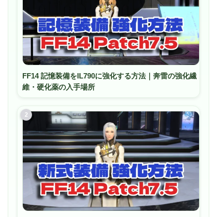
(DP1.4a) × 1 <br>サウンド端子:マイク入力 × 1 (3.5mmジ
ャック)、音声入出力 × 1 (3.5mmジャック CTIA■サイズ：
約 360(幅) x 244(奥行) x24(高さ)mm■重量：約2.1kg
FF14 記憶装備をIL790に強化する方法｜奔雷の強化繊
維・硬化薬の入手場所
2