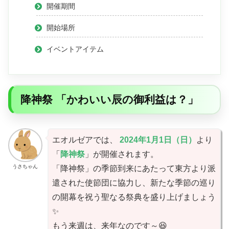
開催期間
開始場所
イベントアイテム
降神祭 「かわいい辰の御利益は？」
エオルゼアでは、
2024年1月1日（日）
より
「
降神祭
」が開催されます。
うさちゃん
「降神祭」の季節到来にあたって東方より派
遣された使節団に協力し、新たな季節の巡り
の開幕を祝う聖なる祭典を盛り上げましょう
✨
もう来週は、来年なのです～😆