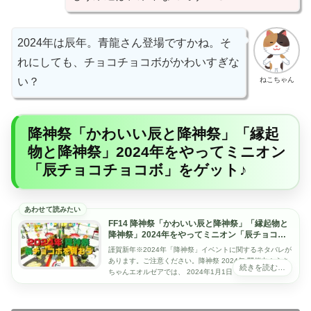
2024年は辰年。青龍さん登場ですかね。そ
れにしても、チョコチョコボがかわいすぎな
ねこちゃん
い？
降神祭「かわいい辰と降神祭」「縁起
物と降神祭」2024年をやってミニオン
「辰チョコチョコボ」をゲット♪
FF14 降神祭「かわいい辰と降神祭」「縁起物と
降神祭」2024年をやってミニオン「辰チョコチ
ョコボ」をゲット♪
謹賀新年※2024年「降神祭」イベントに関するネタバレが
あります。ご注意ください。降神祭 2024年 開催中！うさ
ちゃんエオルゼアでは、 2024年1月1日（日）より聖なる
祭典「降神祭」が開催されてい...