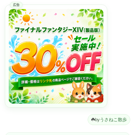
広告
☘️
by
うさねこ散歩