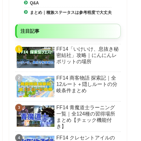
Type-A】背面：USB 3.2 Gen 2 (10Gbps)×1、USB 3.2
Q&A
Gen 1 (5Gbps)×4、USB 2.0×2 ※右側端子のみ常時給電
まとめ｜種族ステータスは参考程度で大丈夫
に対応、上面： USB 3.2 Gen 1 (5Gbps)×2 【光学ドラ
イブ】なし
【本体寸法 幅×奥行き×高さ(mm)】約215×490×385 (突起
物含む) 【重量】約10.6kg 【保証】3年間センドバッ
注目記事
ク修理保証・24時間×365日電話サポート 【付属品】マ
ニュアル類、保証書、電源コード ※キーボード・マウ
スは付属しておりません。 【標準付属ソフトウェア】
FF14「いけいけ、息抜き秘
マカフィー リブセーフ 1年版 / Steamクライアントソフト
密結社」攻略｜にんにんレ
ポリットの場所
FF14 商客物語 探索記｜全
12ルート＋隠しルートの分
岐条件まとめ
FF14 青魔道士ラーニング
一覧｜全124種の習得場所
まとめ【チェック機能付
き】
FF14 クレセントアイルの