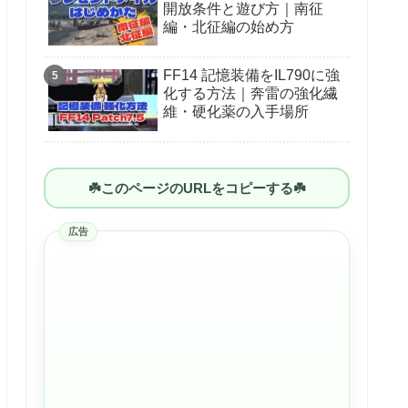
開放条件と遊び方｜南征
編・北征編の始め方
FF14 記憶装備をIL790に強
化する方法｜奔雷の強化繊
維・硬化薬の入手場所
☘️このページのURLをコピーする☘️
広告