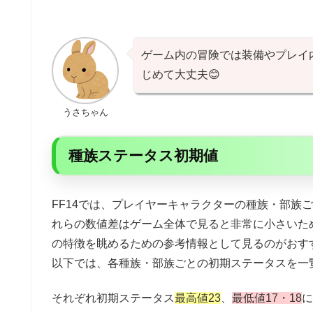
ゲーム内の冒険では装備やプレイ
じめて大丈夫😊
うさちゃん
種族ステータス初期値
FF14では、プレイヤーキャラクターの種族・部族
れらの数値差はゲーム全体で見ると非常に小さいた
の特徴を眺めるための参考情報として見るのがおす
以下では、各種族・部族ごとの初期ステータスを一
それぞれ初期ステータス
最高値23
、
最低値
17・18
に