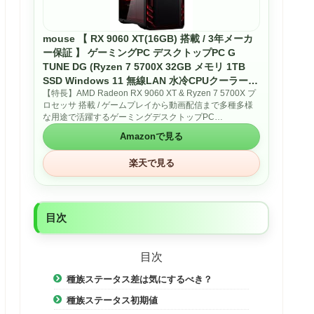
mouse 【 RX 9060 XT(16GB) 搭載 / 3年メーカ
ー保証 】 ゲーミングPC デスクトップPC G
TUNE DG (Ryzen 7 5700X 32GB メモリ 1TB
SSD Windows 11 無線LAN 水冷CPUクーラー
【特長】AMD Radeon RX 9060 XT & Ryzen 7 5700X プ
ゲーム 動画編集) DGA7A6XB53SJW115AZ
ロセッサ 搭載 / ゲームプレイから動画配信まで多種多様
な用途で活躍するゲーミングデスクトップPC
【OS】Windows 11 Home 64ビット 【Office】なし
Amazonで見る
【CPU】AMD Ryzen 7 5700X プロセッサ 【グラフィ
ックス】AMD RADEON RX 9060 XT (ビデオメモ
楽天で見る
リ:GDDR6 16GB) 【メモリ】32GB (16GB×2 /DDR4-
3200) 【ストレージ】M.2 SSD:1TB (NVMe Gen4×4)
【CPUクーラー】水冷CPUクーラー (240mmラジエータ
ー) 【チップセット】AMD B550 チップセット 【電
源】750W/AC 100V(50/60Hz)【80PLUS BRONZE】
目次
【無線LAN】Wi-Fi 6E( 最大2.4Gbps )対応 IEEE 802.11
ax/ac/a/b/g/n準拠 ＋ Bluetooth 5内蔵 【有線LAN】1 (背
面 1000BASE-T/100BASE-TX/10BASE-T対応(RJ-45)×1
目次
※WOL対応)
【映像出力】背面：DisplayPort×2 / HDMI×1 【PS/2】
種族ステータス差は気にするべき？
背面：Mini DIN 6ピン×1 【USB Type-C】背面： USB
3.2 Gen 2 (10Gbps)×1、上面： USB 3.2 Gen 1
種族ステータス初期値
(5Gbps)×1 ※Type-C端子は画像出力に非対応 【USB