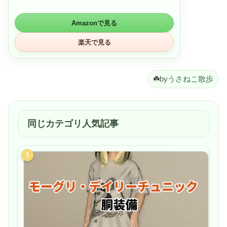
フトカード購入には使えません。そのほか、細則に基づき
一部制限があります。有効期限は発行から10年です。
150円から30万円まで、1円単位で金額指定ができます。
Amazonで見る
Amazonギフトカードの残高上限は30万円です。上限を超
えて登録をすることはできません。
楽天で見る
2種類のオートチャージ機能があり、いいずれかを選択で
きます: 1) 一定期間ごとにチャージする「定期オートチャ
ージ」、2) 残高が一定額以下になると、設定した残高に応
じて自動でチャージする「残高に基づいたオートチャー
☘️
by
うさねこ散歩
ジ」があります。
支払い完了後、通常1時間以内に残高が反映されます。ま
れに、お客様のアカウントを安全に保つためのセキュリテ
ィチェック等、納品が遅れる場合があります。24時間以上
たっても納品されない場合はお問合せください。
同じカテゴリ人気記事
お支払方法の選択間違いによるお問い合わせが増えていま
す。お支払方法を確認・変更するには、チェックアウト画
面のお支払方法ページで、お客様のクレジットカードまた
はその他の支払いオプションから確認・変更できます。ギ
1
フトカードの購入完了後は、お支払い方法の変更、返金お
よび返品はできませんのでご注意ください(適用される法
律によって認められる場合を除く)。
Amazon.co.jpでのお買物以外の用途・理由にてAmazonギ
フトカードを要求された場合は十分ご注意ください。
Amazonギフトカードを再販売その他対価をもって譲渡す
ることはアカウントの停止などの対象となりますのでお控
えください。