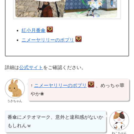
紅小月番傘
ニメーヤリリーのポプリ
詳細は
公式サイト
をご確認ください。
↑
ニメーヤリリーのポプリ
、めっちゃ華
やか❀
うさちゃん
番傘にメテオマーク、意外と違和感がないか
もしれんｗ
ねこちゃん