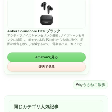
Anker Soundcore P31i ブラック
アクティブノイズキャンセリング搭載 : ノイズキャンセリ
ングに対応し、前モデルLife P2 miniから大幅に進化。周
囲の雑音を検知し低減するので、電車やバス、カフェなど
の騒がしい環境でも音楽をクリアに楽しめます
大型ドライバーによる迫力ある低音 : 11mmの大型ドライ
バーとAnker独自技術のBassUp︎により、迫力ある低音を
Amazonで見る
実現
最大50時間の長時間再生 : イヤホン単体で最大10時間、ケ
楽天で見る
ース込みで最大50時間の音楽再生が可能。短時間充電にも
対応し、わずか10分で最大3.5時間の音楽再生が可能に
クリアな音声通話 : AIノイズリダクションを搭載し、通話
やWEB会議の相手にあなたの音声をよりクリアに伝えま
☘️
by
うさねこ散歩
す
同梱物 : イヤホン本体、充電ケース、イヤーチップ（4サ
イズ）、USB-C & USB-A ケーブル、クイックスタートガ
イド、安全マニュアル、技適マーク認証済み商品(周波数
帯：2.40〜2.48GHz)
同じカテゴリ人気記事