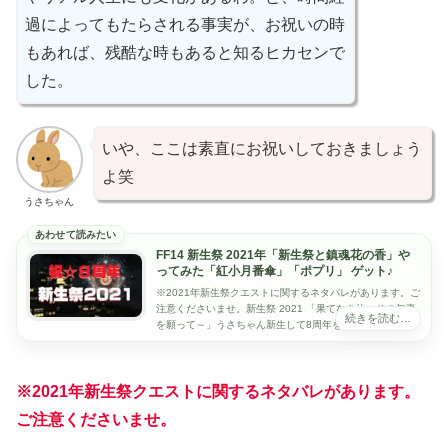
過によってもたらされる事実が、お祝いの時
もあれば、残酷な時もあると知るヒカセンで
した。
いや、ここは素直にお祝いしておきましょう
よ笑
うさちゃん
FF14 新生祭 2021年「新生祭と鎮魂花の香」や
ってみた「紅小月番傘」「ポプリ」 ゲット♪
※2021年新生祭クエストに関するネタバレがあります。ご
注意くださいませ。新生祭 2021 「果てなき旅、その無事
を願って～」うさちゃん新生して8周年を迎えるFF14。こ
れを記念してシーズナルイベント...
※2021年新生祭クエストに関するネタバレがあります。
ご注意くださいませ。