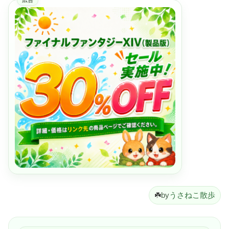
広告
☘️
by
うさねこ散歩