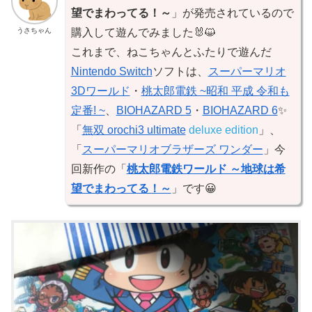
望でまわってる！～
」が発売されているので
うさちゃん
購入して遊んでみました🐰😺
これまで、ねこちゃんとふたりで遊んだ
Nintendo Switch
ソフトは、
スーパーマリオ
3Dワールド
・
桃太郎電鉄 ~昭和 平成 令和も
定番! ~
、
BIOHAZARD 5
・
BIOHAZARD 6
✨
「
無双 orochi3 ultimate
deluxe edition
」、
「
スーパーマリオブラザーズ ワンダー
」今
回新作の「
桃太郎電鉄ワールド ～地球は希
望でまわってる！～
」です😀