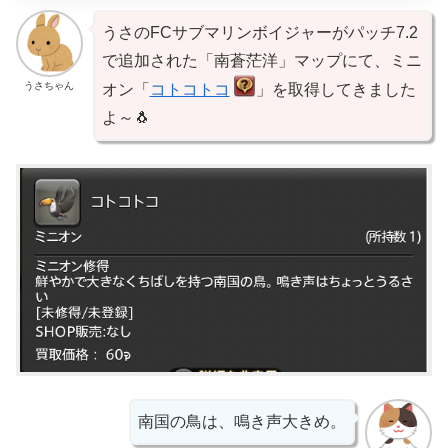
うさのFCサブマリンボイジャーがパッチ7.2
で追加された「南蒼茫洋」マップにて、ミニ
うさちゃん
オン「
コトコトコ
」を取得してきました
よ～🐧
南国の鳥は、鳴き声大きめ。