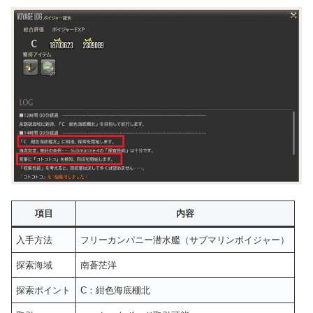
項目
内容
入手方法
フリーカンパニー潜水艦（サブマリンボイジャー）
探索海域
南蒼茫洋
探索ポイント
C：紺色海底棚北