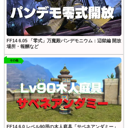
FF14 6.05 「零式」万魔殿パンデモニウム：辺獄編 開放
場所・報酬など
その他
FF14 6.0 レベル90用の木人庭具「サベネアンダミー」