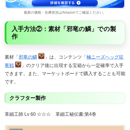
最新の価格・在庫状況はAmazonでご確認ください。
入手方法②：素材「邪竜の鱗」での製
作
素材「
邪竜の鱗
」は、コンテンツ「
極ニーズヘッグ征
竜戦
」のクリア後に出現する宝箱から一定確率で入手
できます。また、マーケットボードで購入することも可能
です。
クラフター製作
革細工師 Lv 60 ☆☆☆ 革細工秘伝書:第4巻