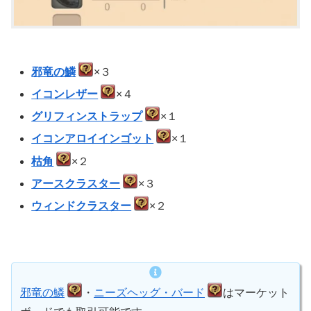
邪竜の鱗
×３
イコンレザー
×４
グリフィンストラップ
×１
イコンアロイインゴット
×１
枯角
×２
アースクラスター
×３
ウィンドクラスター
×２
邪竜の鱗
・
ニーズヘッグ・バード
はマーケット