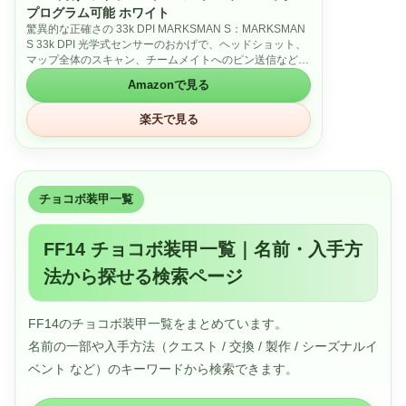
プログラム可能 ホワイト
驚異的な正確さの 33k DPI MARKSMAN S：MARKSMAN
S 33k DPI 光学式センサーのおかげで、ヘッドショット、
マップ全体のスキャン、チームメイトへのピン送信など、
すべてが驚くほどの精度で行えます。DPI 検出の改善、
Amazonで見る
IPS トラッキング、そして消費電力が旧バージョンより低
くなり、間違いなくアップグレードに値します。
楽天で見る
16 個のプログラム可能なボタン：世界中のすべてのパワ
ーを、あなたの指先一つで。16 個のプログラム可能なボ
タンで、パワー、消耗品、アクション、攻撃ごとにボタン
を用意しましょう。
Elgato Stream Deck 統合：Elgato Stream Deck のネイテ
ィブ統合により、Stream Deck の機能を Stream Deck ア
チョコボ装甲一覧
プリから SCIMITAR ELITE WIRELESS SE に直接マッピン
グすることができるので、 ボタンを押すだけで、最も重
要な機能が使えます。
FF14 チョコボ装甲一覧｜名前・入手方
Elgato Virtual Stream Deck 統合：このマウスは、Elgato
法から探せる検索ページ
の Virtual Stream Deck 統合を利用して、16 個のボタンに
これまで以上の機能を持たせることもできます。自分の
Virtual Stream Deck にボタンをマッピングして、生産
性、ゲーミング、ストリーミングなどのプロファイルを構
FF14のチョコボ装甲一覧をまとめています。
築できます。
名前の一部や入手方法（クエスト / 交換 / 製作 / シーズナルイ
高速低遅延ワイヤレスで自由に：コードが不要になり、ラ
グもなくなります。SLIPSTREAM WIRELESS は、
ベント など）のキーワードから検索できます。
1,000Hz ポーリングで PC または Mac で低遅延の接続を
実現します。代わりに Bluetooth に接続したり、USB に接