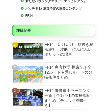
【スマートホーム】ボタンを押してAlexaに話しかけるだ
新たなハウジングエリア「エンピレアム」
けで、スマートカメラやライトなどAlexa対応のスマート
パッチ 6.1x 追加予定の主要コンテンツ
ホーム製品(別売)をコントロール。
【Alexa対応音声認識リモコン】声でお気に入りのコンテ
FF14
ンツをすばやく検索、再生コントロール。お気に入りの
コンテンツに簡単にアクセスできるアプリボタン、対応
するテレビ・サウンドバーなどの電源ボタン、音量コン
注目記事
トロールボタンを搭載。
FF14「いけいけ、息抜き秘
密結社」攻略｜にんにんレ
ポリットの場所
FF14 商客物語 探索記｜全
12ルート＋隠しルートの分
岐条件まとめ
FF14 青魔道士ラーニング
一覧｜全124種の習得場所
まとめ【チェック機能付
き】