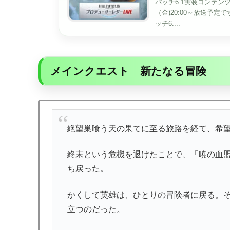
パッチ6.1実装コンテンツ特
（金)20:00～放送予定
ッチ6....
メインクエスト 新たなる冒険
絶望巣喰う天の果てに至る旅路を経て、希
終末という危機を退けたことで、「暁の血
ち戻った。
かくして英雄は、ひとりの冒険者に戻る。
立つのだった。