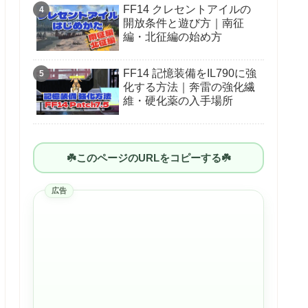
FF14 クレセントアイルの
開放条件と遊び方｜南征
編・北征編の始め方
FF14 記憶装備をIL790に強
化する方法｜奔雷の強化繊
維・硬化薬の入手場所
☘️このページのURLをコピーする☘️
広告