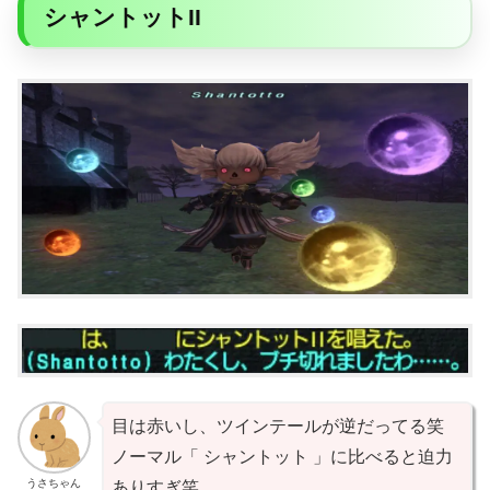
シャントットII
目は赤いし、ツインテールが逆だってる笑
ノーマル「 シャントット 」に比べると迫力
うさちゃん
ありすぎ笑