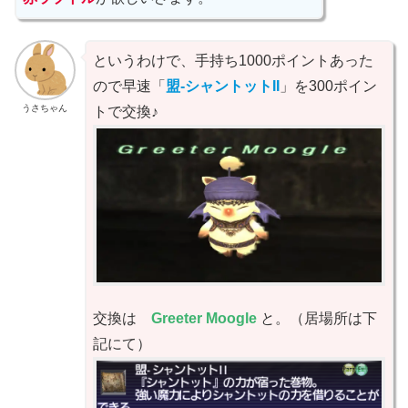
というわけで、手持ち1000ポイントあった
ので早速「
盟-シャントットII
」を300ポイン
うさちゃん
トで交換♪
交換は
Greeter Moogle
と。（居場所は下
記にて）