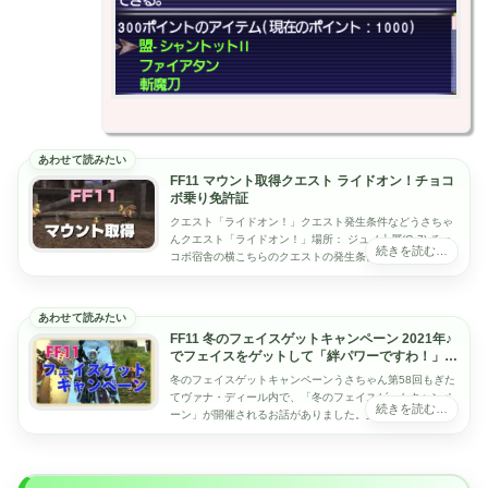
FF11 マウント取得クエスト ライドオン！チョコ
ボ乗り免許証
クエスト「ライドオン！」クエスト発生条件などうさちゃ
んクエスト「ライドオン！」場所： ジュノ上層(G-7) チョ
コボ宿舎の横こちらのクエストの発生条件はチョコボ乗り
免許証所持（レベル20以上クエスト）...
FF11 冬のフェイスゲットキャンペーン 2021年♪
でフェイスをゲットして「絆パワーですわ！」を
やってみたい！
冬のフェイスゲットキャンペーンうさちゃん第58回もぎた
てヴァナ・ディール内で、「冬のフェイスゲットキャンペ
ーン」が開催されるお話がありました。第58回もぎたてヴ
ァナ・ディール 「冬のフェイスゲットキャ...