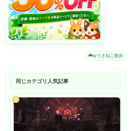
☘️
by
うさねこ散歩
同じカテゴリ人気記事
1