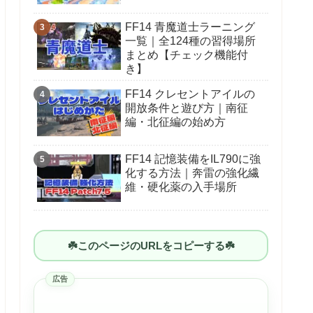
FF14 青魔道士ラーニング
一覧｜全124種の習得場所
まとめ【チェック機能付
き】
FF14 クレセントアイルの
開放条件と遊び方｜南征
編・北征編の始め方
FF14 記憶装備をIL790に強
化する方法｜奔雷の強化繊
維・硬化薬の入手場所
☘️このページのURLをコピーする☘️
広告