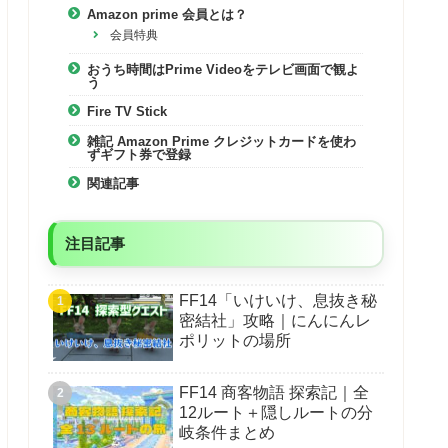
Amazon prime 会員とは？
会員特典
おうち時間はPrime Videoをテレビ画面で観よ
う
Fire TV Stick
雑記 Amazon Prime クレジットカードを使わ
ずギフト券で登録
関連記事
注目記事
FF14「いけいけ、息抜き秘
密結社」攻略｜にんにんレ
ポリットの場所
FF14 商客物語 探索記｜全
12ルート＋隠しルートの分
岐条件まとめ