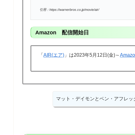
引用：https://warnerbros.co.jp/movie/air/
Amazon 配信開始日
「
AIR(エア)
」は2023年5月12日(金)～
Amazo
マット・デイモンとベン・アフレッ