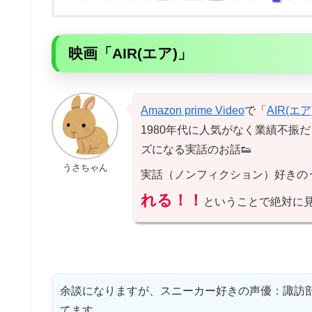
映画「AIR(エア)」
Amazon prime Video
で「
AIR(エア
1980年代に人気がなく業績不振
ズになる実話のお話👟
うさちゃん
実話（ノンフィクション）好きの
れる！！
ということで絶対に
余談になりますが、スニーカー好きの声優：諏訪部
てます。