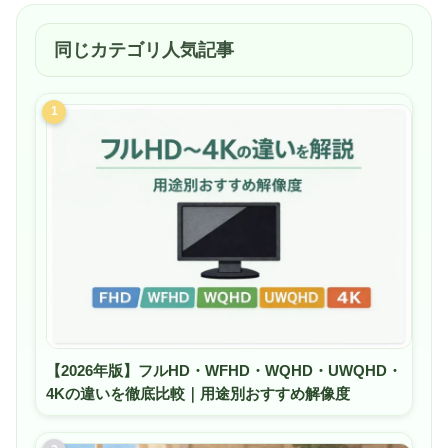
LAN：無線LAN子機 無し■サウンド：マザーボード 標準
オンボードHDサウンド
■電源：650W 電源 (80PLUS BRONZE)■入出力ポート：
同じカテゴリ人気記事
前面:USB 2.0 ×2 、USB 3.2 Gen1 Type-A ×2 、USB 3.2
Gen1 Type-C ×1<br>背面:USB 2.0 ×4 、USB 3.2 Gen1
Type-A ×5、USB 3.2 Gen2 Type-C ×1<br>映像出力:HDMI
1
×1 ※グラフィックボードを搭載しているモデルは、こち
らの端子は使用しません。■サイズ：220(幅)×488(奥
行)×498(高さ)mm■重量：約16kg
【2026年版】フルHD・WFHD・WQHD・UWQHD・
4Kの違いを徹底比較｜用途別おすすめ解像度