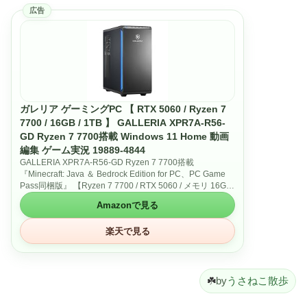
広告
ガレリア ゲーミングPC 【 RTX 5060 / Ryzen 7
7700 / 16GB / 1TB 】 GALLERIA XPR7A-R56-
GD Ryzen 7 7700搭載 Windows 11 Home 動画
編集 ゲーム実況 19889-4844
GALLERIA XPR7A-R56-GD Ryzen 7 7700搭載
『Minecraft: Java ＆ Bedrock Edition for PC、PC Game
Pass同梱版』 【Ryzen 7 7700 / RTX 5060 / メモリ 16GB
/ 1TB SSD 】ガレリアゲーミングデスクトップパソコン
Amazonで見る
■CPU：AMD Ryzen 7 7700■グラフィック機能：NVIDIA
GeForce RTX 5060 8GB GDDR7 (HDMI x1，DisplayPort
楽天で見る
x3)■メモリ：16GB (16GB×1) (DDR5-4800)■ストレー
ジ：1TB SSD (M.2 NVMe Gen4)
■OS：Windows 11 Home 64ビット■オフィスソフト：
Office なし■Minecraftライセンス：Minecraft: Java ＆
Bedrock Edition for PC■PC Game Pass：PC Game Pass
☘️
by
うさねこ散歩
同梱版
■LAN：2.5Gb 対応LANポート x1（オンボード）■無線