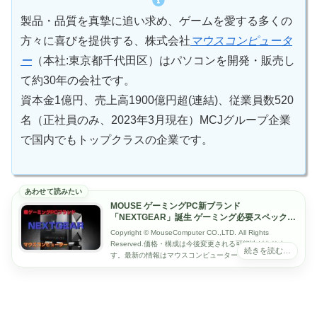
製品・品質を真摯に追い求め、ゲームを愛する多くの
方々に喜びを提供する、株式会社
マウスコンピュータ
ー
（本社:東京都千代田区）はパソコンを開発・販売し
て約30年の会社です。
資本金1億円、売上高1900億円超(連結)、従業員数520
名（正社員のみ、2023年3月現在）MCJグループ企業
で国内でもトップクラスの企業です。
MOUSE ゲーミングPC新ブランド
「NEXTGEAR」誕生 ゲーミング必要スペックを
搭載し高いコストパフォーマンスを実現
Copyright © MouseComputer CO.,LTD. All Rights
Reserved.価格・構成は今後変更される可能性がありま
す。最新の情報はマウスコンピューターでご確認くださ...