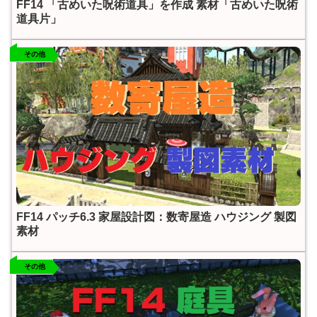
FF14 「古めいた呪術道具」を作成 素材「古めいた呪術
道具片」
その他
FF14 パッチ6.3 家屋設計図：数寄屋造 ハウジング 製図
素材
その他